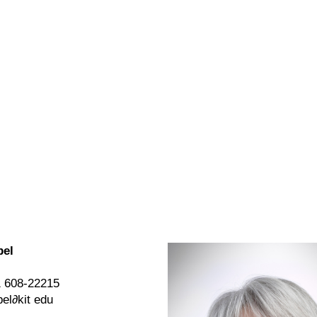
bel
 608-22215
bel
∂
kit edu