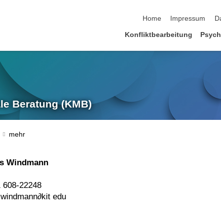
Navigation überspringen
Home
Impressum
D
Konfliktbearbeitung
Psych
le Beratung (KMB)
as Windmann
 608-22248
 windmann
∂
kit edu