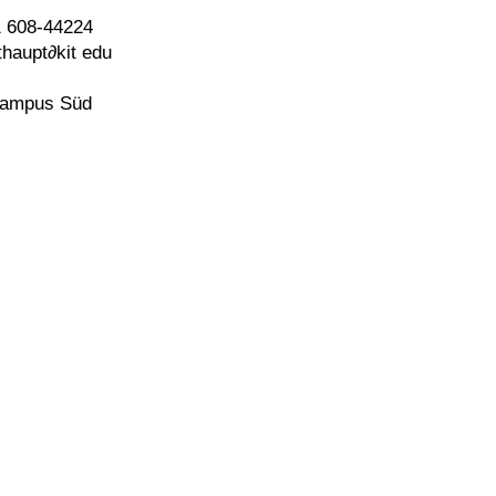
 608-44224
thaupt
∂
kit edu
Campus Süd