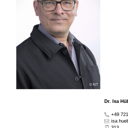
KIT
Dr. Isa Hü
+49 721
isa hue
313