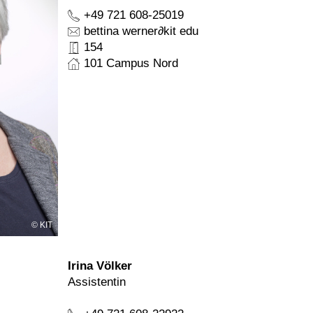
+49 721 608-25019
bettina werner
∂
kit edu
154
101 Campus Nord
KIT
Irina Völker
Assistentin