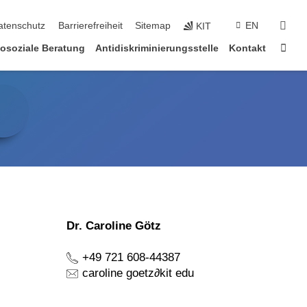
suc
atenschutz
Barrierefreiheit
Sitemap
EN
KIT
Star
osoziale Beratung
Antidiskriminierungsstelle
Kontakt
Dr. Caroline Götz
+49 721 608-44387
caroline goetz
∂
kit edu