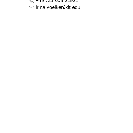
+49 721 608-22922
irina voelker
∂
kit edu